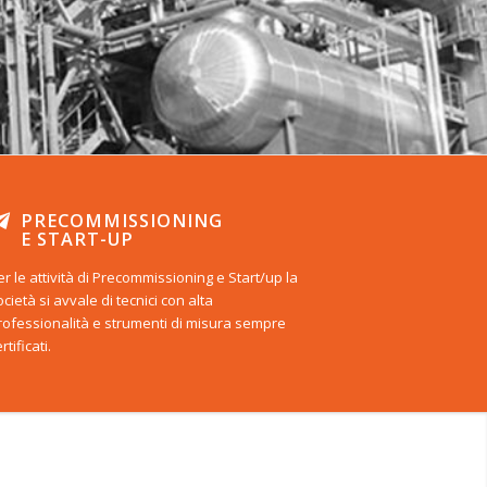
PRECOMMISSIONING
E START-UP
er le attività di Precommissioning e Start/up la
ocietà si avvale di tecnici con alta
rofessionalità e strumenti di misura sempre
rtificati.