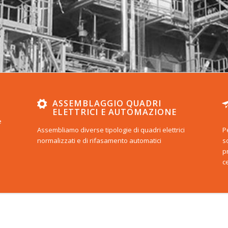
ASSEMBLAGGIO QUADRI
ELETTRICI E AUTOMAZIONE
e
Assembliamo diverse tipologie di quadri elettrici
P
normalizzati e di rifasamento automatici
s
p
ce