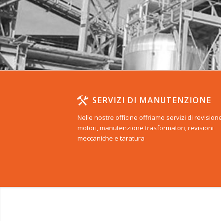
SERVIZI DI MANUTENZIONE
Nelle nostre officine offriamo servizi di revision
motori, manutenzione trasformatori, revisioni
meccaniche e taratura