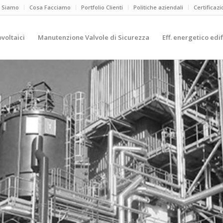
i Siamo
Cosa Facciamo
Portfolio Clienti
Politiche aziendali
Certificazi
ovoltaici
Manutenzione Valvole di Sicurezza
Eff. energetico edif