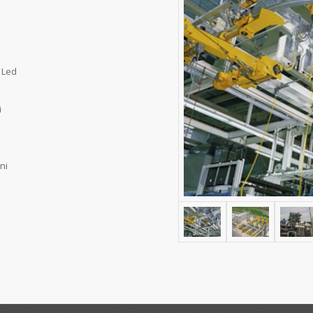
 Led
i
ni