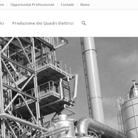
oni
Opportunità Professionali
Contatti
News
ici
Produzione dei Quadri Elettrici