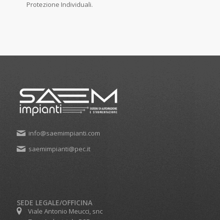
Protezione Individuali.
info@saemimpianti.com
saemimpianti@pec.it
SEDE LEGALE/OFFICINA
Viale Antonio Meucci, snc