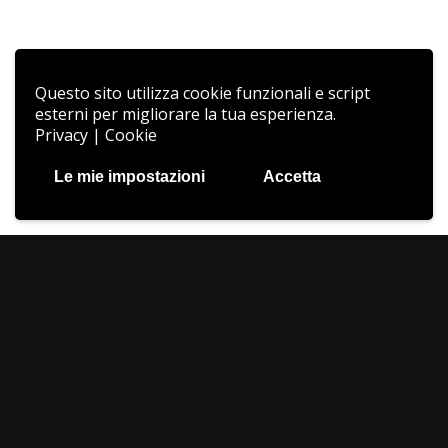
Questo sito utilizza cookie funzionali e script
esterni per migliorare la tua esperienza.
Privacy
|
Cookie
Le mie impostazioni
Accetta
Smart Building
Lo Smart Building si occupa dell’
efficientamento energetico
degli edifici, voce prioritaria per le nuove abitazioni e per le
riqualificazioni edilizie. La crescente sensibilità dei cittadini