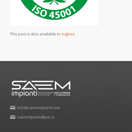
This post is also available in:
Inglese
info@saemimpianti.com
saemimpianti@pec.it