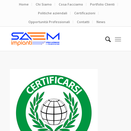
Home
Chi Siamo
Cosa Facciamo
Portfolio Clienti
Politiche aziendali
Certificazioni
Opportunità Professionali
Contatti
News