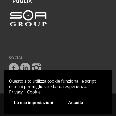
SOCIAL
Questo sito utilizza cookie funzionali e script
esterni per migliorare la tua esperienza.
Privacy
|
Cookie
Copyright © 2018 - Saem Impianti - P.IVA 03081080719 - C.F.
Le mie impostazioni
Accetta
04850441009 |
Cookie Policy
credits:
Asernet
|
RedHot