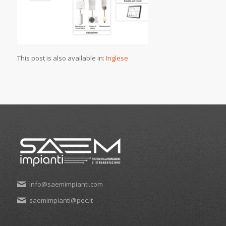
This post is also available in:
Inglese
info@saemimpianti.com
saemimpianti@pec.it