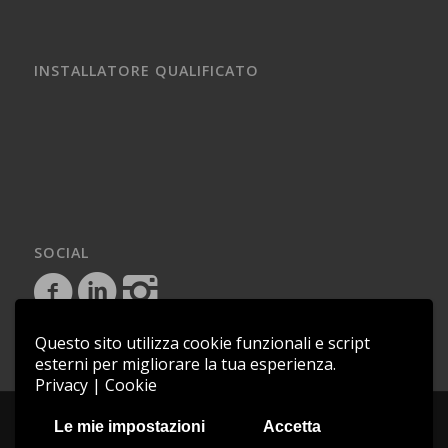
INSTALLATORE QUALIFICATO
SOCIAL
Questo sito utilizza cookie funzionali e script
esterni per migliorare la tua esperienza.
Privacy
|
Cookie
Copyright © 2018 - Saem Impianti - P.IVA 03081080719 - C.F.
Le mie impostazioni
Accetta
04850441009 |
Cookie Policy