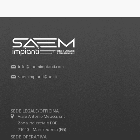
info@saemimpianti.com
saemimpianti@pec.it
SEDE LEGALE/OFFICINA
Viale Antonio Meucci, snc
Zona Industriale D3E
71040 – Manfredonia (FG)
SEDE OPERATIVA