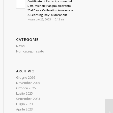
Certificato di Partecipazione del
Dott. Michele Pasqua all’evento
“Cal Day – Calibration Awareness
& Learning Day” a Maranello
Novembre 25, 2025 - 10:12 am
CATEGORIE
News
Non categorizzato
ARCHIVIO
Giugno 2026
Novembre 2025
Ottobre 2025
Luglio 2025
Settembre 2023
Luglio 2023
UN
Aprile 2023
Si